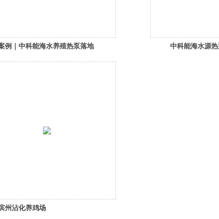
案例｜中科能海水养殖热泵落地
中科能海水源热
福建霞浦，赋能南美白对虾规模
养殖基地的应用
化养殖精准控温 + 高效节能
滨州沾化养鸡场